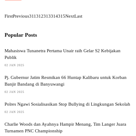
First
Previous
311
312
313
314
315
Next
Last
Popular Posts
Mahasiswa Tunanetra Pertama Unair raih Gelar S2 Kebijakan
Publik
02 JAN 2025
Pj. Gubernur Jatim Resmikan 66 Huntap Kalibaru untuk Korban
Banjir Bandang di Banyuwangi
02 JAN 2025
Polres Ngawi Sosialisasikan Stop Bullying di Lingkungan Sekolah
02 JAN 2025
Charlie Woods dan Ayahnya Hampir Menang, Tim Langer Juara
Turnamen PNC Championship