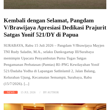
Kembali dengan Selamat, Pangdam
V/Brawijaya Apresiasi Dedikasi Prajurit
Satgas Yonif 521/DY di Papua
SURABAYA, Rabu 15 Juli 2026 – Pangdam V/Brawijaya Mayjen
TNI Rudy Saladin, M.A., selaku Dankogartap III/Surabaya
memimpin Upacara Penyambutan Purna Tugas Satgas
Pengamanan Perbatasan (Pamtas) RI–PNG Kewilayahan Yonif
521/Dadaha Yodha di Lapangan Satlinlamil 2, Jalan Balang,
Kelurahan Ujung, Kecamatan Semampir, Surabaya, Rabu
(15/7/2026). [...]
NEWS
15 JUL 2026
BY AUTHOR