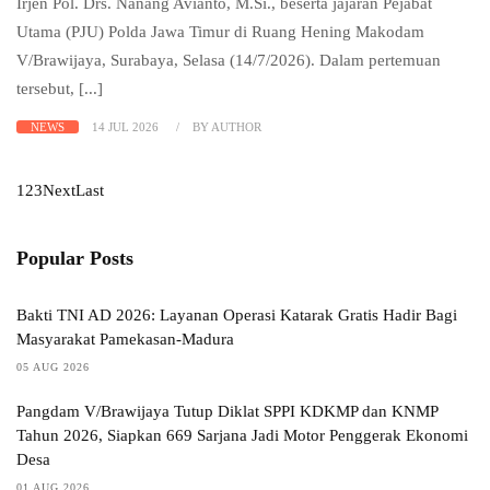
Irjen Pol. Drs. Nanang Avianto, M.Si., beserta jajaran Pejabat
Utama (PJU) Polda Jawa Timur di Ruang Hening Makodam
V/Brawijaya, Surabaya, Selasa (14/7/2026). Dalam pertemuan
tersebut, [...]
NEWS
14 JUL 2026
BY AUTHOR
1
2
3
Next
Last
Popular Posts
Bakti TNI AD 2026: Layanan Operasi Katarak Gratis Hadir Bagi
Masyarakat Pamekasan-Madura
05 AUG 2026
Pangdam V/Brawijaya Tutup Diklat SPPI KDKMP dan KNMP
Tahun 2026, Siapkan 669 Sarjana Jadi Motor Penggerak Ekonomi
Desa
01 AUG 2026