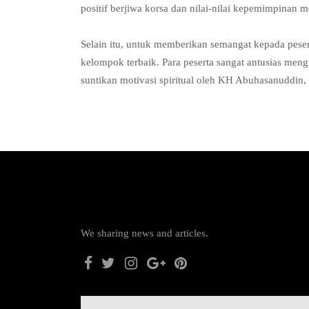
positif berjiwa korsa dan nilai-nilai kepemimpinan m
Selain itu, untuk memberikan semangat kepada peserta
kelompok terbaik. Para peserta sangat antusias meng
suntikan motivasi spiritual oleh KH Abuhasanuddin, S
We sharing news and articles.