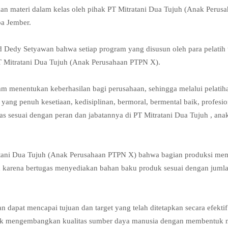
ian materi dalam kelas oleh pihak PT Mitratani Dua Tujuh (Anak Perus
a Jember.
edy Setyawan bahwa setiap program yang disusun oleh para pelatih 
 PT Mitratani Dua Tujuh (Anak Perusahaan PTPN X).
am menentukan keberhasilan bagi perusahaan, sehingga melalui pelatiha
ng penuh kesetiaan, kedisiplinan, bermoral, bermental baik, profesio
s sesuai dengan peran dan jabatannya di PT Mitratani Dua Tujuh , ana
ratani Dua Tujuh (Anak Perusahaan PTPN X) bahwa bagian produksi m
n karena bertugas menyediakan bahan baku produk sesuai dengan juml
apat mencapai tujuan dan target yang telah ditetapkan secara efektif
uk mengembangkan kualitas sumber daya manusia dengan membentuk 