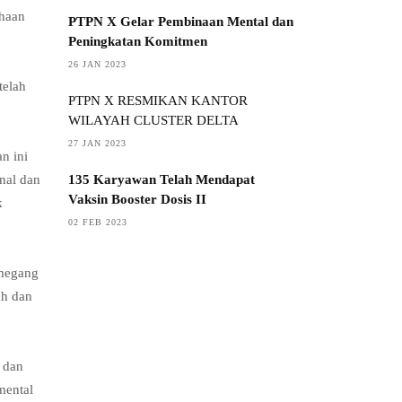
ahaan
PTPN X Gelar Pembinaan Mental dan
Peningkatan Komitmen
26 JAN 2023
telah
PTPN X RESMIKAN KANTOR
WILAYAH CLUSTER DELTA
27 JAN 2023
n ini
135 Karyawan Telah Mendapat
nal dan
Vaksin Booster Dosis II
k
02 FEB 2023
emegang
ah dan
 dan
mental