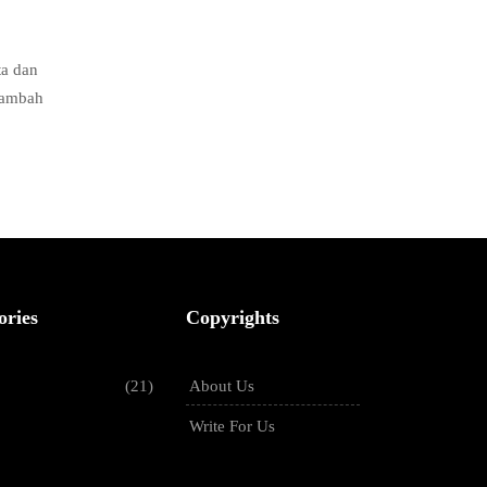
ta dan
itambah
ories
Copyrights
(21)
About Us
Write For Us