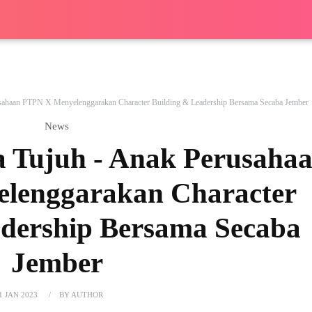
usahaan PTPN X Menyelenggarakan Character Building & Leadership Bersama Secaba Jember
News
a Tujuh - Anak Perusaha
lenggarakan Character
adership Bersama Secaba
Jember
1 JAN 2023
BY AUTHOR