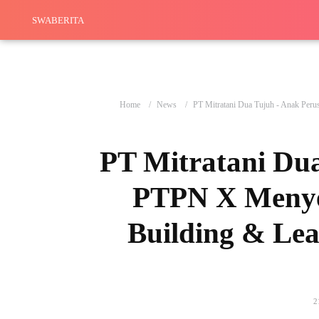
SWABERITA
Home
News
PT Mitratani Dua Tujuh - Anak Per
PT Mitratani Du
PTPN X Menye
Building & Le
2