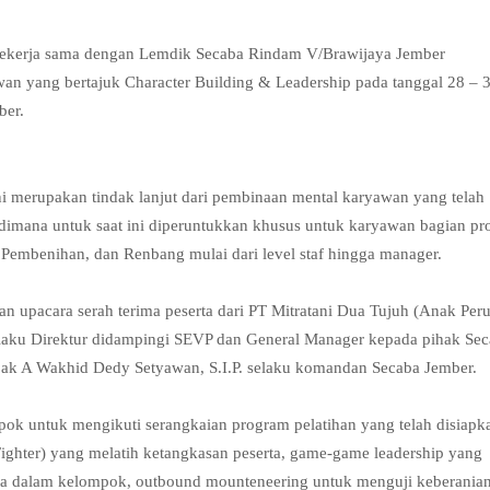
bekerja sama dengan Lemdik Secaba Rindam V/Brawijaya Jember
an yang bertajuk Character Building & Leadership pada tanggal 28 – 
ber.
i merupakan tindak lanjut dari pembinaan mental karyawan yang telah
 dimana untuk saat ini diperuntukkan khusus untuk karyawan bagian pr
, Pembenihan, dan Renbang mulai dari level staf hingga manager.
an upacara serah terima peserta dari PT Mitratani Dua Tujuh (Anak Per
elaku Direktur didampingi SEVP dan General Manager kepada pihak Se
pak A Wakhid Dedy Setyawan, S.I.P. selaku komandan Secaba Jember.
pok untuk mengikuti serangkaian program pelatihan yang telah disiapk
Fighter) yang melatih ketangkasan peserta, game-game leadership yang
 dalam kelompok, outbound mounteneering untuk menguji keberania