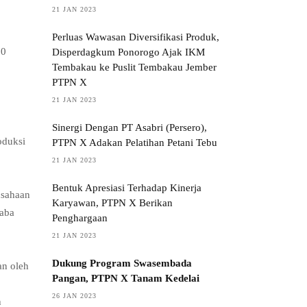
21 JAN 2023
Perluas Wawasan Diversifikasi Produk,
30
Disperdagkum Ponorogo Ajak IKM
Tembakau ke Puslit Tembakau Jember
PTPN X
21 JAN 2023
Sinergi Dengan PT Asabri (Persero),
oduksi
PTPN X Adakan Pelatihan Petani Tebu
21 JAN 2023
Bentuk Apresiasi Terhadap Kinerja
usahaan
Karyawan, PTPN X Berikan
caba
Penghargaan
21 JAN 2023
Dukung Program Swasembada
an oleh
Pangan, PTPN X Tanam Kedelai
26 JAN 2023
n