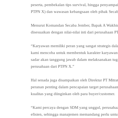
peserta, pembekalan tips survival, hingga penyampa
PTPN X) dan wawasan kebangsaan oleh pihak Secab
Menurut Komandan Secaba Jember, Bapak A Wakhid D
disesuaikan dengan nilai-nilai inti dari perusahaan
“Karyawan memiliki peran yang sangat strategis dal
kami mencoba untuk membentuk karakter karyawan ya
sadar akan tanggung jawab dalam melaksanakan tuga
perusahaan dari PTPN X.”
Hal senada juga disampaikan oleh Direktur PT Mit
peranan penting dalam pencapaian target perusahaa
kualitas yang diinginkan oleh para buyer/customer.
“Kami percaya dengan SDM yang unggul, perusahaan d
efisien, sehingga manajemen memandang perlu unt