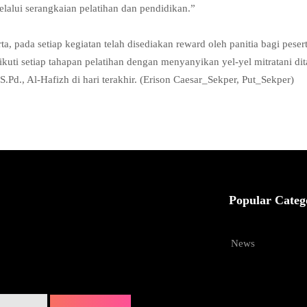
elalui serangkaian pelatihan dan pendidikan.”
, pada setiap kegiatan telah disediakan reward oleh panitia bagi peser
ikuti setiap tahapan pelatihan dengan menyanyikan yel-yel mitratani d
.Pd., Al-Hafizh di hari terakhir. (Erison Caesar_Sekper, Put_Sekper)
Popular Categ
News